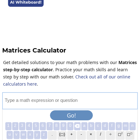
Matrices Calculator
Get detailed solutions to your math problems with our
Matrices
step-by-step calculator
. Practice your math skills and learn
step by step with our math solver.
Check out all of our online
calculators here
.
T
y
p
e
a
m
a
t
h
e
x
p
r
e
s
s
i
o
n
o
r
q
u
e
s
t
i
o
n
Go!
1
2
3
4
5
6
7
8
9
0
a
b
c
d
f
g
m
n

2
◻
u
v
w
x
y
z
.
(◻)
+
-
×
/
÷
◻
◻