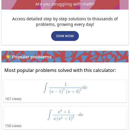
Are you struggling with math?
Access detailed step by step solutions to thousands of
problems, growing every day!
JOIN NOW
Popular problems

Most popular problems solved with this calculator:
1
\int\frac{1}{\left(x-1\right)^2
∫
d
x
2
2
(
−
1
)
(
+
4
)
x
x
167 views
3
+
1
\int\frac{x^3+1}{x\left(x^2+1\
x
∫
⋅
d
x
2
2
(
+
1
)
x
x
150 views