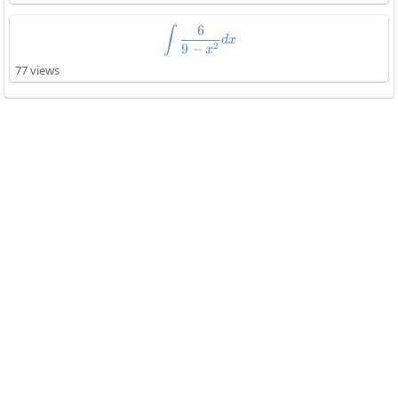
6
\int\frac{6}{9-x^2}dx
∫
d
x
2
9
−
x
77 views