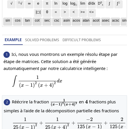
◻
□
◻
√
∞
e
π
ln
log
log
lim
d/dx
∫
√
∫
D
x
◻
|◻|
θ
=
>
<
>=
<=
sin
cos
tan
cot
sec
csc
asin
acos
atan
acot
asec
acsc
sinh
EXAMPLE
SOLVED PROBLEMS
DIFFICULT PROBLEMS
Ici, nous vous montrons un exemple résolu étape par
1
étape de matrices. Cette solution a été générée
automatiquement par notre calculatrice intelligente :
1
∫
\int\frac{1}{\left(x-1\right)^2\left(x+
d
x
2
2
(
−
1
)
(
+
4
)
x
x
1
\frac{1}{\left(x-
4
4
Réécrire la fraction
en
fractions plus
2
2
2
(
−
1
)
(
+
4
)
x
x
1\right)^2\left(x+4\right)^2}
simples à l'aide de la décomposition partielle des fractions
1
1
−
2
2
\frac{1}{25\left(x-1\ri
+
+
+
2
2
125
(
−
1
)
125
(
+
25
(
−
1
)
25
(
+
4
)
x
x
x
x