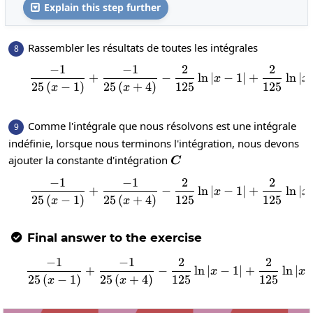
Explain this step further

Rassembler les résultats de toutes les intégrales
8
−
1
−
1
2
2
\frac{-1}{25\left(x-1\r
+
−
l
n
∣
−
1
∣
+
l
n
∣
x
x
25
(
−
1
)
25
(
+
4
)
125
125
x
x
Comme l'intégrale que nous résolvons est une intégrale
9
indéfinie, lorsque nous terminons l'intégration, nous devons
C
ajouter la constante d'intégration
C
−
1
−
1
2
2
\frac{-1}{25\left(x-
+
−
l
n
∣
−
1
∣
+
l
n
∣
x
x
25
(
−
1
)
25
(
+
4
)
125
125
x
x
Final answer to the exercise

−
1
−
1
2
2
\frac{-1}{25\left(x-
+
−
l
n
∣
−
1
∣
+
l
n
∣
x
x
25
(
−
1
)
25
(
+
4
)
125
125
x
x