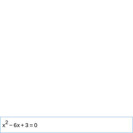
2
x
−
6
x
+
3
=
0